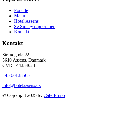
Forside
Menu
Hotel Assens
Se Smiley rapport her
Kontakt
Kontakt
Strandgade 22
5610 Assens, Danmark
CVR - 44334623
+45 60138505
info@hotelassens.dk
© Copyright 2025 by
Cafe Emilo